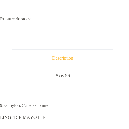
Rupture de stock
Description
Avis (0)
95% nylon, 5% élasthanne
LINGERIE MAYOTTE