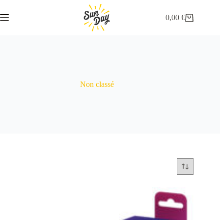
Passer
au
0,00
€
Panier
contenu
d’achat
Non classé