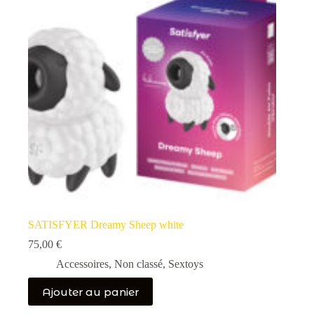
SATISFYER Dreamy Sheep white
75,00
€
Accessoires
,
Non classé
,
Sextoys
Ajouter au panier